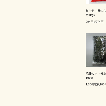
紅生姜 （天ぷ
用1kg）
994円(税74円)
焼針のり （幅1
100ｇ
1,350円(税100