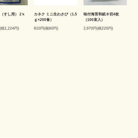
瓢（すし用） 2ｋ
カネク ミニ生わさび（1.5
味付海苔和紙８切4枚
ｇ×200食）
（100束入）
(税1,224円)
810円(税60円)
2,970円(税220円)