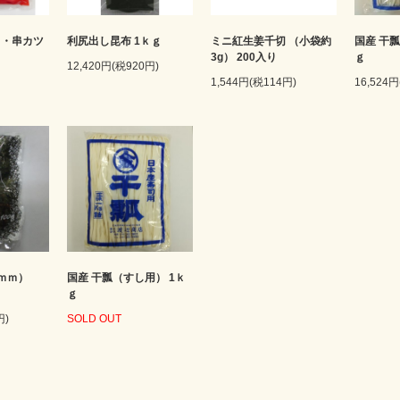
ら・串カツ
利尻出し昆布 1ｋｇ
ミニ紅生姜千切 （小袋約
国産 干
3g） 200入り
ｇ
12,420円(税920円)
1,544円(税114円)
16,524円
ｍｍ）
国産 干瓢（すし用） 1ｋ
ｇ
円)
SOLD OUT