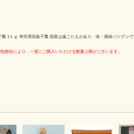
干瓢 1ｋｇ 寿司用高級干瓢 国産は歯ごたえがあり、味・風味バツグン
梱包都合により、一度にご購入いただける数量上限がございます。