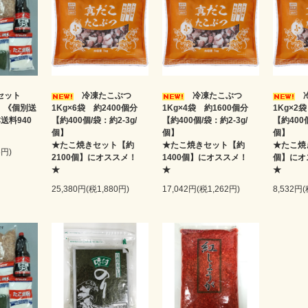
セット
冷凍たこぶつ
冷凍たこぶつ
冷
】 《個別送
1Kg×6袋 約2400個分
1Kg×4袋 約1600個分
1Kg×2
送料940
【約400個/袋：約2-3g/
【約400個/袋：約2-3g/
【約400個
個】
個】
★たこ焼きセット【約
★たこ焼きセット【約
★たこ焼
6円)
2100個】にオススメ！
1400個】にオススメ！
個】にオ
★
25,380円(税1,880円)
17,042円(税1,262円)
8,532円