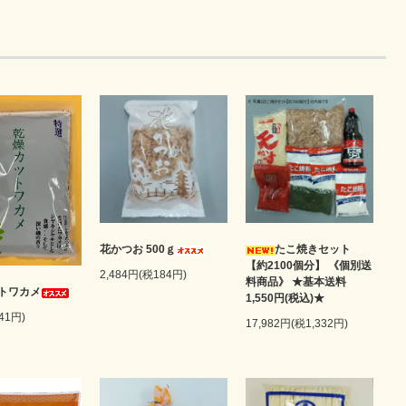
花かつお 500ｇ
たこ焼きセット
【約2100個分】 《個別送
2,484円(税184円)
料商品》 ★基本送料
トワカメ
1,550円(税込)★
41円)
17,982円(税1,332円)