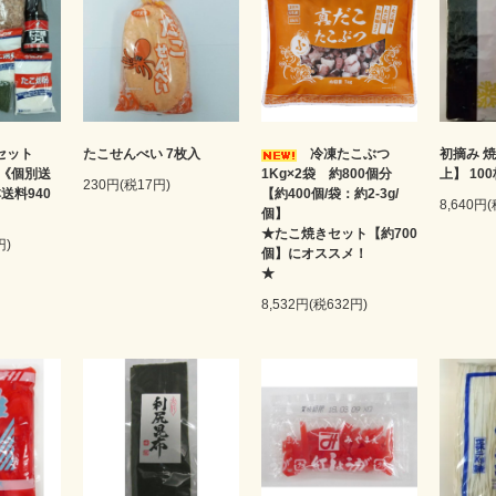
セット
たこせんべい 7枚入
冷凍たこぶつ
初摘み 焼
 《個別送
1Kg×2袋 約800個分
上】 10
230円(税17円)
送料940
【約400個/袋：約2-3g/
8,640円
個】
★たこ焼きセット【約700
円)
個】にオススメ！
8,532円(税632円)