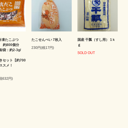
凍たこぶつ
たこせんべい 7枚入
国産 干瓢（すし用） 1ｋ
袋 約800個分
ｇ
230円(税17円)
/袋：約2-3g/
SOLD OUT
個】
きセット【約700
ススメ！
★
★
(税632円)