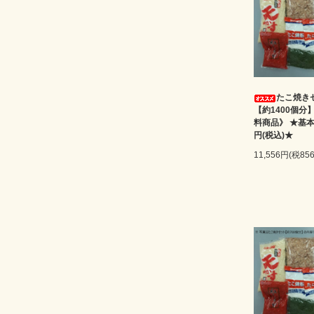
たこ焼き
【約1400個分
料商品》 ★基本
円(税込)★
11,556円(税85