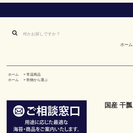
ホーム
ホーム
>
常温商品
ホーム
>
乾物から選ぶ
国産 干