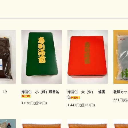
 1?
海苔缶 小（緑）蝶番缶
海苔缶 大（朱） 蝶番
乾燥カッ
缶
551円(税
1,078円(税98円)
1,441円(税131円)