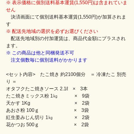
※ 表示価格に個別送料基本運賃(1,550円)は含まれていま
せん
決済画面にて個別送料基本運賃(1,550円)が加算されま
す
※ 配送先地域の選択を必ずお選びください
配送先地域別の付加運賃は、商品代金額にプラスされ
ます。
※ この商品は他と同梱発送不可
注文個数毎に個別送料がかかります
<セット内容> たこ焼き 約2100個分 ＝ 冷凍たこ 別売
り ＝
オタフクたこ焼きソース 2.1ℓ × 3本
たこ焼きミックス粉 1㎏ × 9袋
天かす 1Kg × 2袋
あおさ粉 100ｇ × 3袋
紅生姜みじん切り 1㎏ × 2袋
花かつお 500ｇ × 2袋